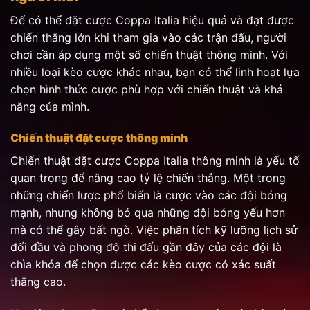
Để có thể đặt cược Coppa Italia hiệu quả và đạt được
chiến thắng lớn khi tham gia vào các trận đấu, người
chơi cần áp dụng một số chiến thuật thông minh. Với
nhiều loại kèo cược khác nhau, bạn có thể linh hoạt lựa
chọn hình thức cược phù hợp với chiến thuật và khả
năng của mình.
Chiến thuật đặt cược thông minh
Chiến thuật đặt cược Coppa Italia thông minh là yếu tố
quan trọng để nâng cao tỷ lệ chiến thắng. Một trong
những chiến lược phổ biến là cược vào các đội bóng
mạnh, nhưng không bỏ qua những đội bóng yếu hơn
mà có thể gây bất ngờ. Việc phân tích kỹ lưỡng lịch sử
đối đầu và phong độ thi đấu gần đây của các đội là
chìa khóa để chọn được các kèo cược có xác suất
thắng cao.