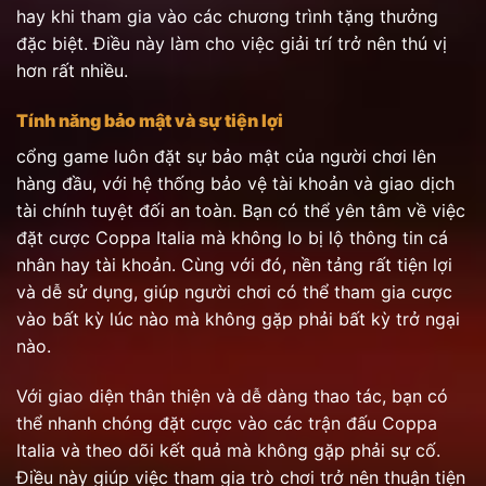
hay khi tham gia vào các chương trình tặng thưởng
đặc biệt. Điều này làm cho việc giải trí trở nên thú vị
hơn rất nhiều.
Tính năng bảo mật và sự tiện lợi
cổng game luôn đặt sự bảo mật của người chơi lên
hàng đầu, với hệ thống bảo vệ tài khoản và giao dịch
tài chính tuyệt đối an toàn. Bạn có thể yên tâm về việc
đặt cược Coppa Italia mà không lo bị lộ thông tin cá
nhân hay tài khoản. Cùng với đó, nền tảng rất tiện lợi
và dễ sử dụng, giúp người chơi có thể tham gia cược
vào bất kỳ lúc nào mà không gặp phải bất kỳ trở ngại
nào.
Với giao diện thân thiện và dễ dàng thao tác, bạn có
thể nhanh chóng đặt cược vào các trận đấu Coppa
Italia và theo dõi kết quả mà không gặp phải sự cố.
Điều này giúp việc tham gia trò chơi trở nên thuận tiện