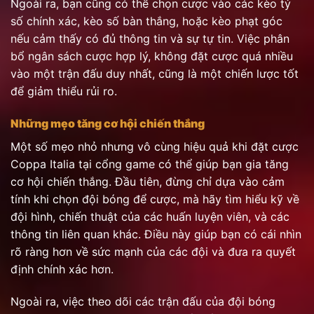
Ngoài ra, bạn cũng có thể chọn cược vào các kèo tỷ
số chính xác, kèo số bàn thắng, hoặc kèo phạt góc
nếu cảm thấy có đủ thông tin và sự tự tin. Việc phân
bổ ngân sách cược hợp lý, không đặt cược quá nhiều
vào một trận đấu duy nhất, cũng là một chiến lược tốt
để giảm thiểu rủi ro.
Những mẹo tăng cơ hội chiến thắng
Một số mẹo nhỏ nhưng vô cùng hiệu quả khi đặt cược
Coppa Italia tại cổng game có thể giúp bạn gia tăng
cơ hội chiến thắng. Đầu tiên, đừng chỉ dựa vào cảm
tính khi chọn đội bóng để cược, mà hãy tìm hiểu kỹ về
đội hình, chiến thuật của các huấn luyện viên, và các
thông tin liên quan khác. Điều này giúp bạn có cái nhìn
rõ ràng hơn về sức mạnh của các đội và đưa ra quyết
định chính xác hơn.
Ngoài ra, việc theo dõi các trận đấu của đội bóng