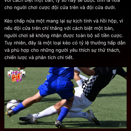
cho người chơi cược đội cửa trên và đội cửa dưới.
Kèo chấp nửa một mang lại sự kịch tính và hồi hộp, vì
nếu đội cửa trên chỉ thắng với cách biệt một bàn,
người chơi sẽ không nhận được toàn bộ số tiền cược.
Tuy nhiên, đây là một loại kèo có tỷ lệ thưởng hấp dẫn
và phù hợp cho những người yêu thích sự thử thách,
chiến lược và phân tích chi tiết.