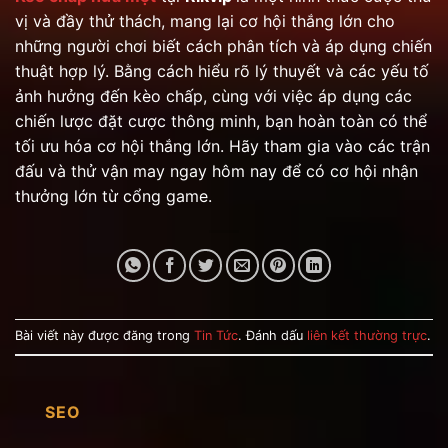
vị và đầy thử thách, mang lại cơ hội thắng lớn cho
những người chơi biết cách phân tích và áp dụng chiến
thuật hợp lý. Bằng cách hiểu rõ lý thuyết và các yếu tố
ảnh hưởng đến kèo chấp, cùng với việc áp dụng các
chiến lược đặt cược thông minh, bạn hoàn toàn có thể
tối ưu hóa cơ hội thắng lớn. Hãy tham gia vào các trận
đấu và thử vận may ngay hôm nay để có cơ hội nhận
thưởng lớn từ cổng game.
Bài viết này được đăng trong
Tin Tức
. Đánh dấu
liên kết thường trực
.
SEO