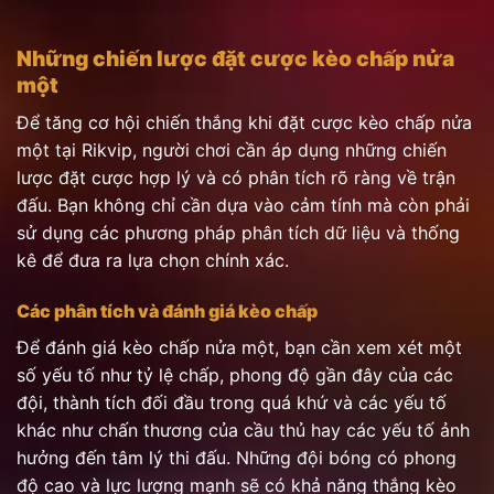
Những chiến lược đặt cược kèo chấp nửa
một
Để tăng cơ hội chiến thắng khi đặt cược kèo chấp nửa
một tại Rikvip, người chơi cần áp dụng những chiến
lược đặt cược hợp lý và có phân tích rõ ràng về trận
đấu. Bạn không chỉ cần dựa vào cảm tính mà còn phải
sử dụng các phương pháp phân tích dữ liệu và thống
kê để đưa ra lựa chọn chính xác.
Các phân tích và đánh giá kèo chấp
Để đánh giá kèo chấp nửa một, bạn cần xem xét một
số yếu tố như tỷ lệ chấp, phong độ gần đây của các
đội, thành tích đối đầu trong quá khứ và các yếu tố
khác như chấn thương của cầu thủ hay các yếu tố ảnh
hưởng đến tâm lý thi đấu. Những đội bóng có phong
độ cao và lực lượng mạnh sẽ có khả năng thắng kèo