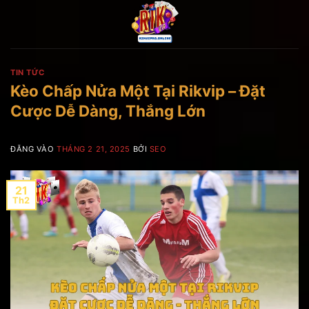
Bỏ
qua
nội
dung
TIN TỨC
Kèo Chấp Nửa Một Tại Rikvip – Đặt
Cược Dễ Dàng, Thắng Lớn
ĐĂNG VÀO
THÁNG 2 21, 2025
BỞI
SEO
21
Th2