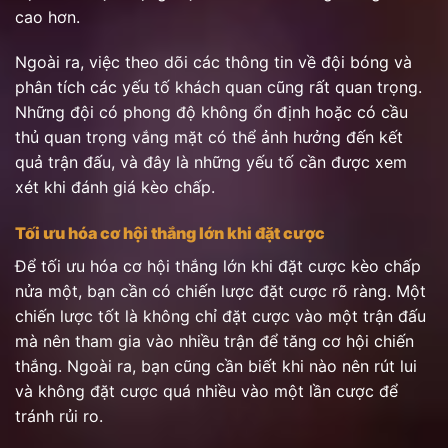
cao hơn.
Ngoài ra, việc theo dõi các thông tin về đội bóng và
phân tích các yếu tố khách quan cũng rất quan trọng.
Những đội có phong độ không ổn định hoặc có cầu
thủ quan trọng vắng mặt có thể ảnh hưởng đến kết
quả trận đấu, và đây là những yếu tố cần được xem
xét khi đánh giá kèo chấp.
Tối ưu hóa cơ hội thắng lớn khi đặt cược
Để tối ưu hóa cơ hội thắng lớn khi đặt cược kèo chấp
nửa một, bạn cần có chiến lược đặt cược rõ ràng. Một
chiến lược tốt là không chỉ đặt cược vào một trận đấu
mà nên tham gia vào nhiều trận để tăng cơ hội chiến
thắng. Ngoài ra, bạn cũng cần biết khi nào nên rút lui
và không đặt cược quá nhiều vào một lần cược để
tránh rủi ro.