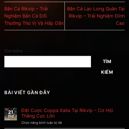
Bắn Cá Rikvip – Trải
Bắn Cá Lạc Long Quân Tại
Nghiệm Bắn Cá Đổi
Rikvip – Trải Nghiệm Đỉnh
Thưởng Thú Vị Và Hấp Dẫn
Cao
Tìm kiếm
TÌM
KIẾM
BÀI VIẾT GẦN ĐÂY
Đặt Cược Coppa Italia Tại Rikvip – Cơ Hội
21
Thắng Cực Lớn
Th2
Chức năng bình luận bị tắt
ở
Đặt