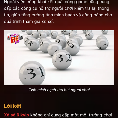
Ngoài việc công khai kết quả, cổng game cũng cung
cấp các công cụ hỗ trợ người chơi kiểm tra lại thông
tin, giúp tăng cường tính minh bạch và công bằng cho
quá trình tham gia xổ số.
Tính minh bạch thu hút người chơi
Lời kết
Xổ số Rikvip
không chỉ cung cấp một môi trường chơi