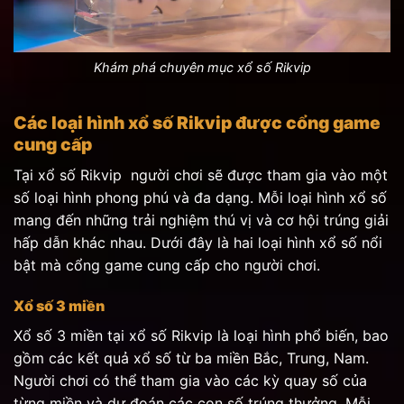
Khám phá chuyên mục xổ số Rikvip
Các loại hình xổ số Rikvip được cổng game
cung cấp
Tại xổ số Rikvip người chơi sẽ được tham gia vào một
số loại hình phong phú và đa dạng. Mỗi loại hình xổ số
mang đến những trải nghiệm thú vị và cơ hội trúng giải
hấp dẫn khác nhau. Dưới đây là hai loại hình xổ số nổi
bật mà cổng game cung cấp cho người chơi.
Xổ số 3 miền
Xổ số 3 miền tại xổ số Rikvip là loại hình phổ biến, bao
gồm các kết quả xổ số từ ba miền Bắc, Trung, Nam.
Người chơi có thể tham gia vào các kỳ quay số của
từng miền và dự đoán các con số trúng thưởng. Mỗi