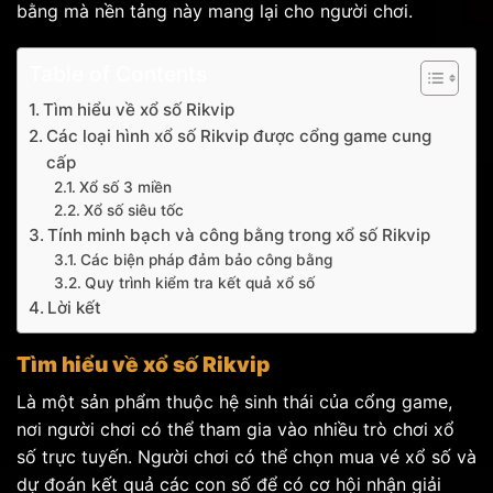
bằng mà nền tảng này mang lại cho người chơi.
Table of Contents
Tìm hiểu về xổ số Rikvip
Các loại hình xổ số Rikvip được cổng game cung
cấp
Xổ số 3 miền
Xổ số siêu tốc
Tính minh bạch và công bằng trong xổ số Rikvip
Các biện pháp đảm bảo công bằng
Quy trình kiểm tra kết quả xổ số
Lời kết
Tìm hiểu về xổ số Rikvip
Là một sản phẩm thuộc hệ sinh thái của cổng game,
nơi người chơi có thể tham gia vào nhiều trò chơi xổ
số trực tuyến. Người chơi có thể chọn mua vé xổ số và
dự đoán kết quả các con số để có cơ hội nhận giải